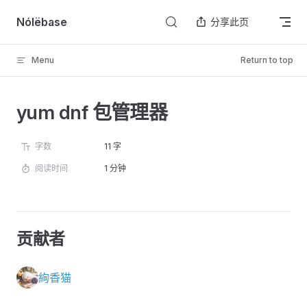
Skip to content
Nólëbase
分享此页
Menu
Return to top
yum dnf 包管理器
字数
11 字
阅读时间
1 分钟
贡献者
絢香猫