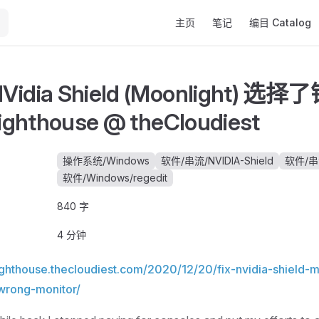
Main Navigation
主页
笔记
编目 Catalog
idia Shield (Moonlight) 
ghthouse @ theCloudiest
操作系统/Windows
软件/串流/NVIDIA-Shield
软件/串流
软件/Windows/regedit
840 字
4 分钟
lighthouse.thecloudiest.com/2020/12/20/fix-nvidia-shield-m
-wrong-monitor/