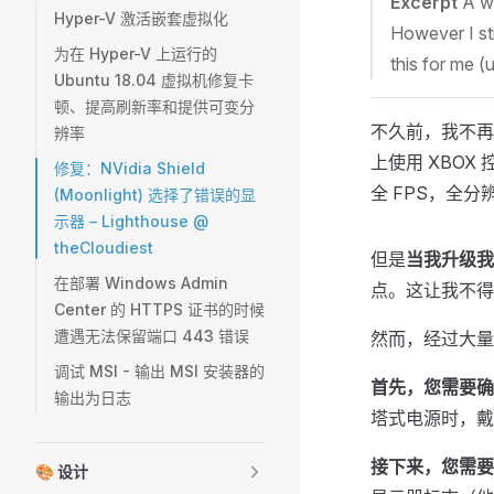
Excerpt
A wh
Hyper-V 激活嵌套虚拟化
However I sti
为在 Hyper-V 上运行的
this for me 
Ubuntu 18.04 虚拟机修复卡
顿、提高刷新率和提供可变分
不久前，我不再
辨率
上使用 XBOX 
修复：NVidia Shield
全 FPS，全
(Moonlight) 选择了错误的显
示器 – Lighthouse @
theCloudiest
但是
当我升级我
在部署 Windows Admin
点。这让我不得
Center 的 HTTPS 证书的时候
遭遇无法保留端口 443 错误
然而，经过大量
调试 MSI - 输出 MSI 安装器的
首先，您需要确
输出为日志
塔式电源时，戴
接下来，您需要您
🎨 设计