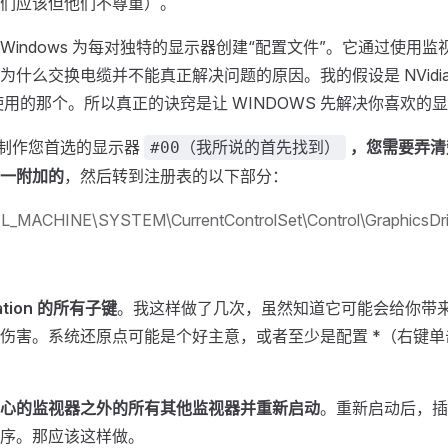
们应该但他们不尊重）。
Windows 为每对独特的显示器创建“配置文件”。它通过使用
什么交换电缆并不能真正解决问题的原因。我的假设是 NVidia 寻找
使用的那个。所以真正的诀窍是让 WINDOWS 先解决你喜欢的
ws 制作您首选的显示器
，您需要弄清
#00（我所说的首先找到）
一附加的
，然后转到注册表的以下部分：
MACHINE\SYSTEM\CurrentControlSet\Control\GraphicsDrive
ration 的所有子键
。我这样做了几次，虽然知道它可能会给你带
伤害。系统还原点可能是个好主意，或者至少是配置 *（右键单击 
心的监视器之外的所有其他监视器并重新启动
。重新启动后，插
序。那应该这样做。