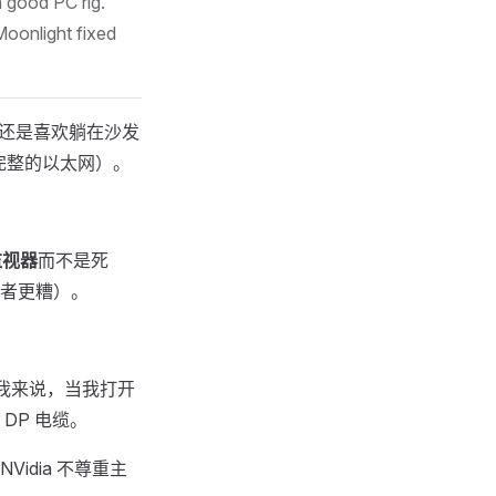
a good PC rig.
Moonlight fixed
我还是喜欢躺在沙发
 和完整的以太网）。
监视器
而不是死
者更糟）。
我来说，当我打开
DP 电缆。
idia 不尊重主