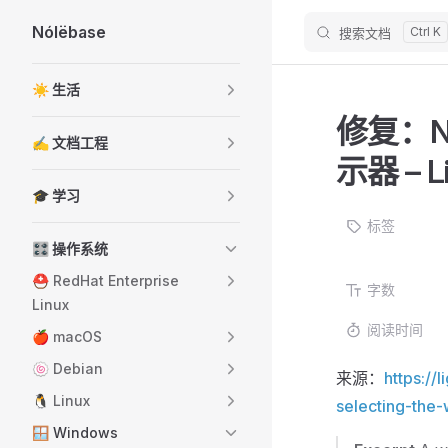
Nólëbase
搜索文档
Skip to content
Sidebar Navigation
☀️ 生活
修复：NV
✍️ 文档工程
示器 – Li
🎓 学习
标签
🎛️ 操作系统
⛑️ RedHat Enterprise
字数
Linux
阅读时间
🍎 macOS
🍥 Debian
来源：
https://
🐧 Linux
selecting-the
🪟 Windows