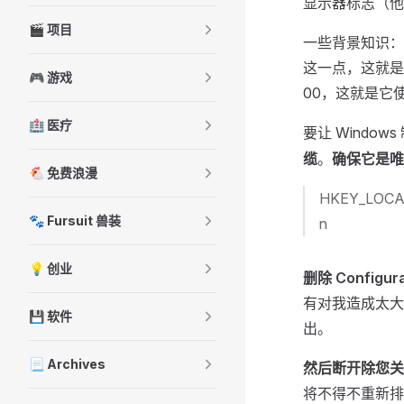
显示器标志（他
🎬 项目
一些背景知识：
这一点，这就是为
🎮 游戏
00，这就是它
🏥 医疗
要让 Windo
缆
。
确保它是唯
🐔 免费浪漫
HKEY_LOCAL_
🐾 Fursuit 兽装
n
💡 创业
删除 Configu
有对我造成太大
💾 软件
出。
📃 Archives
然后断开除您关
将不得不重新排