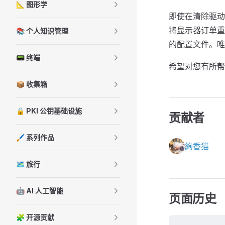
📐 图形学
即使在清除驱动
将显示器订单重
📚 个人知识管理
的配置文件。唯
📟 终端
希望对您有所帮
📦 收集箱
🔒 PKI 公钥基础设施
贡献者
🖌️ 系列作品
絢香猫
🗺️ 旅行
🤖 AI 人工智能
页面历史
🧩 开源贡献