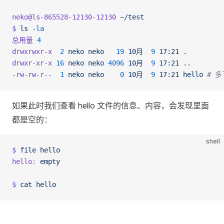
neko@ls-865528-12130-12130
 ~/test
$
 ls
 -la
总用量
 4
drwxrwxr-x
  2
 neko
 neko
   19
 10月
  9
 17:21
 .
drwxr-xr-x
 16
 neko
 neko
 4096
 10月
  9
 17:21
 ..
-rw-rw-r--
  1
 neko
 neko
    0
 10月
  9
 17:21
 hello
 # 多
如果此时我们查看 hello 文件的信息、内容，会发现里面
都是空的：
shell
$
 file
 hello
hello:
 empty
$
 cat
 hello