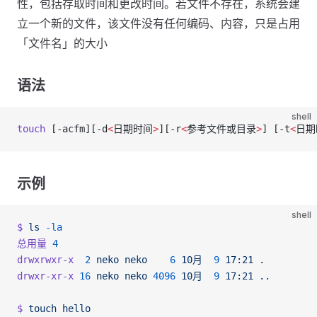
性，包括存取时间和更改时间。若文件不存在，系统会建
立一个新的文件，该文件没有任何编码、内容，只是占用
「文件名」的大小
语法
shell
touch
 [-acfm][-d
<
日期时间
>
][-r
<
参考文件或目录
>
] [-t
<
日期
示例
shell
$
 ls
 -la
总用量
 4
drwxrwxr-x
  2
 neko
 neko
    6
 10月
  9
 17:21
 .
drwxr-xr-x
 16
 neko
 neko
 4096
 10月
  9
 17:21
 ..
$
 touch
 hello