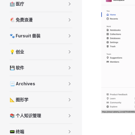
🏥 医疗
🐔 免费浪漫
🐾 Fursuit 兽装
💡 创业
💾 软件
📃 Archives
📐 图形学
📚 个人知识管理
📟 终端