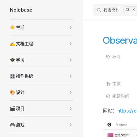
Nólëbase
搜索文档
Skip to content
Sidebar Navigation
☀️ 生活
Observa
✍️ 文档工程
标签
🎓 学习
🎛️ 操作系统
字数
🎨 设计
阅读时间
🎬 项目
网站：
https:/
🎮 游戏