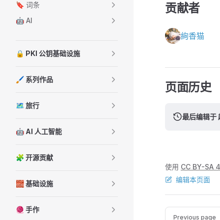
🔖 词条
贡献者
🤖️ AI
絢香猫
🔒 PKI 公钥基础设施
🖌️ 系列作品
页面历史
🗺️ 旅行
最后编辑于 超
🤖 AI 人工智能
🧩 开源贡献
使用
CC BY-SA 4
编辑本页面
🧱 基础设施
🧶 手作
Pager
Previous page