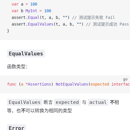
  var
 a
 =
 100
  var
 b
 MyInt
 =
 100
  assert
.
Equal
(
t
, 
a
, 
b
, 
""
) 
// 测试提示失败 Fail
  assert
.
EqualValues
(
t
, 
a
, 
b
, 
""
) 
// 测试提示成功 Pass
}
EqualValues
函数类型：
go
func
 (
a 
*
Assertions
) 
NotEqualValues
(
expected
 interfac
断言
与
不
相
EqualValues
expected
actual
等，也
不
可以转换为相同的类型
Error