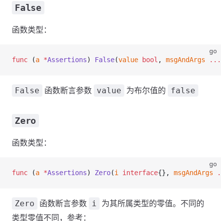
False
函数类型：
go
func
 (
a 
*
Assertions
) 
False
(
value
 bool
, 
msgAndArgs
 ...
函数断言参数
为布尔值的
False
value
false
Zero
函数类型：
go
func
 (
a 
*
Assertions
) 
Zero
(
i
 interface
{}, 
msgAndArgs
 .
函数断言参数
为其所属类型的零值。不同的
Zero
i
类型零值不同，参考：