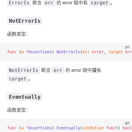
断言
的 error 链中有
。
ErrorIs
err
target
NotErrorIs
函数类型：
go
func
 (
a 
*
Assertions
) 
NotErrorIs
(
err
 error
, 
target
 err
断言
的 error 链中
没
有
NotErrorIs
err
。
target
Eventually
函数类型：
go
func
 (
a 
*
Assertions
) 
Eventually
(
condition
 func
() 
bool