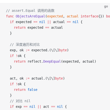
go
// assert.Equal 调用的函数
func
 ObjectsAreEqual
(
expected
, 
actual
 interface
{}) 
bo
  if
 expected
 ==
 nil
 ||
 actual
 ==
 nil
 {
    return
 expected
 ==
 actual
  }
  // 深度遍历和对比
  exp
, 
ok
 :=
 expected
.(\[\]
byte
)
  if
 !
ok
 {
    return
 reflect
.
DeepEqual
(
expected
, 
actual
)
  }
  act
, 
ok
 :=
 actual
.(\[\]
byte
)
  if
 !
ok
 {
    return
 false
  }
  // 对比 nil
  if
 exp
 ==
 nil
 ||
 act
 ==
 nil
 {