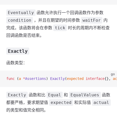
函数允许执行一个回调函数作为参数
Eventually
，并且在期望的时间参数
内
condition
waitFor
完成，该函数将会在参数
时长的周期内不断检查
tick
回调函数是否结束。
Exactly
函数类型：
go
func
 (
a 
*
Assertions
) 
Exactly
(
expected
 interface
{}, 
ac
函数和比
和
函数
Exactly
Equal
EqualValues
都要严格，要求期望值
和实际值
expected
actual
的类型和值完全相同。