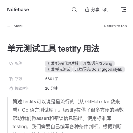
Skip to content
Nólëbase
分享此页
Menu
Return to top
单元测试工具 testify 用法
标签
开发/代码/代码片段
开发/语言/Golang
开发/单元测试
开发/语言/Golang/godailylib
字数
5601 字
阅读时间
26 分钟
简述
testify可以说是最流行的（从 GitHub star 数来
看）Go 语言测试库了。testify提供了很多方便的函数
帮助我们做assert和错误信息输出。使用标准库
testing，我们需要自己编写各种条件判断，根据判断