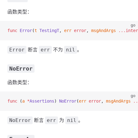
函数类型：
go
func
 Error
(
t
 TestingT
, 
err
 error
, 
msgAndArgs
 ...
inter
断言
不为
。
Error
err
nil
NoError
函数类型：
go
func
 (
a 
*
Assertions
) 
NoError
(
err
 error
, 
msgAndArgs
 ..
断言
为
。
NoError
err
nil