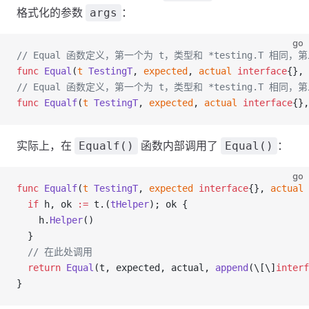
格式化的参数
：
args
go
// Equal 函数定义，第一个为 t，类型和 *testing.T
)
func
 Equal
(
t
 TestingT
, 
expected
, 
actual
 interface
{}, 
zilla.org/zh-
// Equal 函数定义，第一个为 t，类型和 *testing.
oes_the_Internet_work)
func
 Equalf
(
t
 TestingT
, 
expected
, 
actual
 interface
{},
实际上，在
函数内部调用了
：
Equalf()
Equal()
go
func
 Equalf
(
t
 TestingT
, 
expected
 interface
{}, 
actual
 
  if
 h
, 
ok
 :=
 t
.(
tHelper
); 
ok
 {
    h
.
Helper
()
  }
  // 在此处调用
  return
 Equal
(
t
, 
expected
, 
actual
, 
append
(\[\]
interf
}