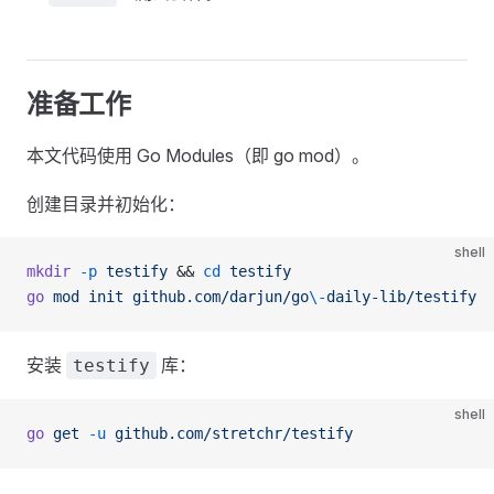
准备工作
本文代码使用 Go Modules（即 go mod）。
创建目录并初始化：
shell
mkdir
 -p
 testify
 && 
cd
 testify
go
 mod
 init
 github.com/darjun/go
\-
daily-lib/testify
安装
库：
testify
shell
go
 get
 -u
 github.com/stretchr/testify