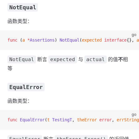
NotEqual
函数类型：
go
func
 (
a 
*
Assertions
) 
NotEqual
(
expected
 interface
{}, 
a
断言
与
的值
不
相
NotEqual
expected
actual
等
EqualError
函数类型：
go
func
 EqualError
(
t
 TestingT
, 
theError
 error
, 
errString