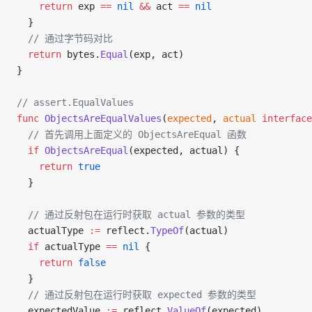
    return
 exp
 ==
 nil
 &&
 act
 ==
 nil
  }
  // 通过字节码对比
  return
 bytes
.
Equal
(
exp
, 
act
)
}
// assert.EqualValues
func
 ObjectsAreEqualValues
(
expected
, 
actual
 interface
  // 首先调用上面定义的 ObjectsAreEqual 函数
  if
 ObjectsAreEqual
(
expected
, 
actual
) {
    return
 true
  }
  // 通过反射包在运行时获取 actual 参数的类型
  actualType
 :=
 reflect
.
TypeOf
(
actual
)
  if
 actualType
 ==
 nil
 {
    return
 false
  }
  // 通过反射包在运行时获取 expected 参数的类型
  expectedValue
 :=
 reflect
.
ValueOf
(
expected
)