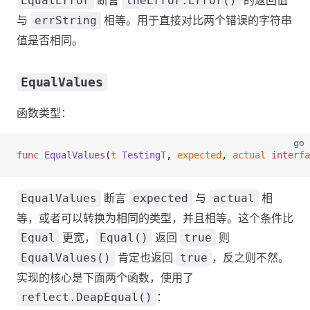
断言
的返回值
EqualError
theError.Error()
与
相等。用于直接对比两个错误的字符串
errString
值是否相同。
EqualValues
函数类型：
go
func
 EqualValues
(
t
 TestingT
, 
expected
, 
actual
 interfa
断言
与
相
EqualValues
expected
actual
等，或者可以转换为相同的类型，并且相等。这个条件比
更宽，
返回
则
Equal
Equal()
true
肯定也返回
，反之则不然。
EqualValues()
true
实现的核心是下面两个函数，使用了
：
reflect.DeapEqual()