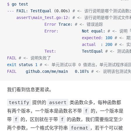
$
 go
 test
---
 FAIL:
 TestEqual
 (0.00s) 
# <- 该行说明是哪个测试函数
    assert\main_test.go:12:
 # <- 该行说明是哪个测试文
                Error
 Trace:
 # <- 错误追踪
                Error:
          Not
 equal:
 # <- 说
                                expected:
 100
 # <- 期
                                actual
  :
 200
 # <- 实
                Test:
           TestEqual
 # <- 测试
FAIL
 # <- 说明失败了
exit
 status
 1
 # <- 单元测试以非 0 值退出，单元测试程序返回
FAIL
    github.com/me/main
   0.107s
 # <- 说明该包测试
我们看到信息更易读。
提供的
类函数众多，每种函数都
testify
assert
有两个版本，一个版本是函数名不带
的，一个版本是
f
带
的，区别就在于带
的函数，我们需要指定至少
f
f
两个参数，一个格式化字符串
，若干个可以被
format