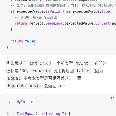
  // 如果两者的值和对象都是相同的，并且可以从期望值转换到实
  if
 expectedValue
.
IsValid
() 
&&
 expectedValue
.
Type
().
    // 则进行深度遍历和对比
    return
 reflect
.
DeepEqual
(
expectedValue
.
Convert
(
ac
  }
  return
 false
}
例如我基于
定义了一个新类型
，它们的
int
MyInt
值都是 100，
调用将返回
（因为
Equal()
false
不考虑类型是否相互兼容），而
Equal
会返回 true：
EqualValues()
go
type
 MyInt
 int
func
 TestEqual
(
t
 \
*
testing
.
T
) {