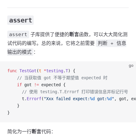
assert
子库提供了便捷的
断言
函数，可以大大简化测
assert
试代码的编写。总的来说，它将之前需要
判断 + 信息
：
输出的模式
go
func
 TestGot
(
t
 *
testing
.
T
) {
	// 当获取值 got 不等于期望值 expected 时
	if
 got
 !=
 expected
 {
	  // 使用 testing.T.Errorf 打印错误信息并标记行号
	  t
.
Errorf
(
"Xxx failed expect:
%d
 got:
%d
"
, 
got
, 
ex
	}
}
简化为一行
断言
代码：