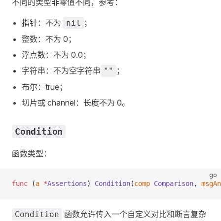
不同的类型
非
零值不同，参考：
指针：不为
；
nil
整数：不为 0；
浮点数：不为 0.0；
字符串：不为空字符串
；
""
布尔：true；
切片或 channel：长度不为 0。
Condition
函数类型：
go
func
 (
a 
*
Assertions
) 
Condition
(
comp
 Comparison
, 
msgAn
函数允许传入一个自定义对比和断言复杂
Condition