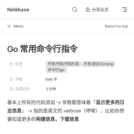
Skip to content
Nólëbase
分享此页
Menu
Return to top
Go 常用命令行指令
标签
开发/代码/代码片段
开发/语言/Golang
命令行/go
字数
696 字
阅读时间
3 分钟
基本上所有的代码添加 -v 参数都意味着「
显示更多的日
志信息
」 -v 指的是英文的 verbose（啰嗦），比如你想
要知道更多的
构建信息，下载信息