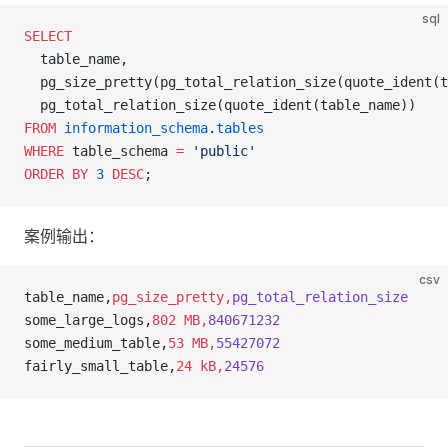
sql
SELECT
  table_name,
  pg_size_pretty(pg_total_relation_size(quote_ident(t
  pg_total_relation_size(quote_ident(table_name))
FROM
 information_schema
.
tables
WHERE
 table_schema 
=
 'public'
ORDER BY
 3
 DESC
;
案例输出：
csv
table_name,
pg_size_pretty,
pg_total_relation_size
some_large_logs,
802 MB,
840671232
some_medium_table,
53 MB,
55427072
fairly_small_table,
24 kB,
24576