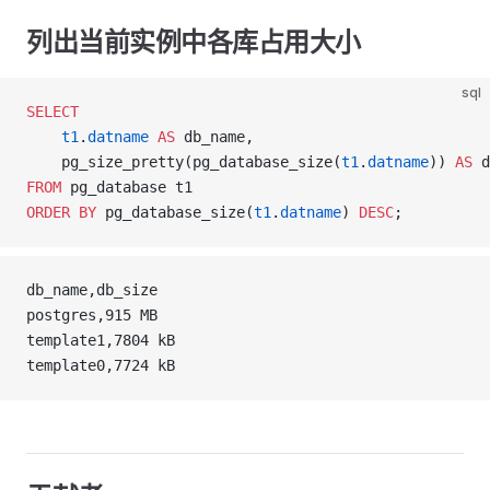
列出当前实例中各库占用大小
sql
SELECT
	t1
.
datname
 AS
 db_name,  
    pg_size_pretty(pg_database_size(
t1
.
datname
)) 
AS
 d
FROM
 pg_database t1
ORDER BY
 pg_database_size(
t1
.
datname
) 
DESC
;
db_name,db_size
postgres,915 MB
template1,7804 kB
template0,7724 kB