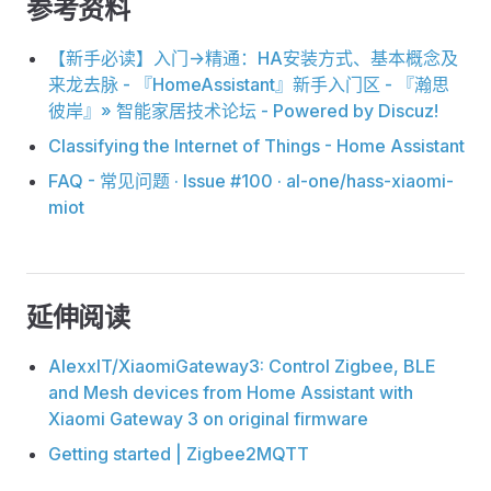
参考资料
【新手必读】入门->精通：HA安装方式、基本概念及
来龙去脉 - 『HomeAssistant』新手入门区 - 『瀚思
彼岸』» 智能家居技术论坛 - Powered by Discuz!
Classifying the Internet of Things - Home Assistant
FAQ - 常见问题 · Issue #100 · al-one/hass-xiaomi-
miot
延伸阅读
AlexxIT/XiaomiGateway3: Control Zigbee, BLE
and Mesh devices from Home Assistant with
Xiaomi Gateway 3 on original firmware
Getting started | Zigbee2MQTT