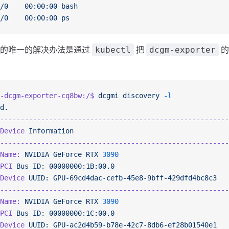
/0
    00:00:00
 bash
/0
    00:00:00
 ps
到的唯一的解决办法是通过
把
的
kubectl
dcgm-exporter
-dcgm-exporter-cq8bw:/$
 dcgmi
 discovery
 -l
d.
--------------------------------------------------------
Device
 Information
                                      
--------------------------------------------------------
Name:
 NVIDIA
 GeForce
 RTX
 3090
                           
PCI
 Bus
 ID:
 00000000:1B:00.0
                            
Device
 UUID:
 GPU-69cd4dac-cefb-45e8-9bff-429dfd4bc8c3
   
--------------------------------------------------------
Name:
 NVIDIA
 GeForce
 RTX
 3090
                           
PCI
 Bus
 ID:
 00000000:1C:00.0
                            
Device
 UUID:
 GPU-ac2d4b59-b78e-42c7-8db6-ef28b01540e1
   