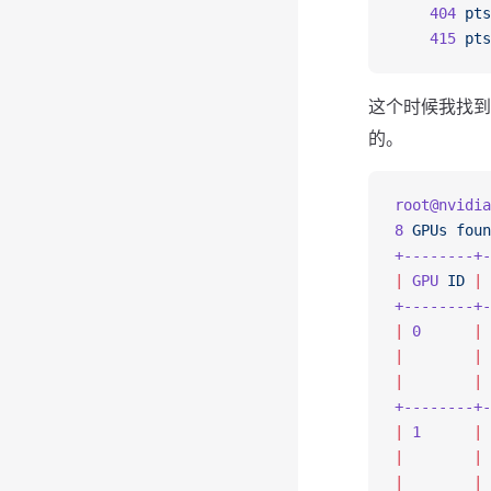
    404
 pts
    415
 pts
这个时候我找
的。
root@nvidia
8
 GPUs
 foun
+--------+-
|
 GPU
 ID
 |
 
+--------+-
|
 0
      |
 
|
        |
 
|
        |
 
+--------+-
|
 1
      |
 
|
        |
 
|
        |
 