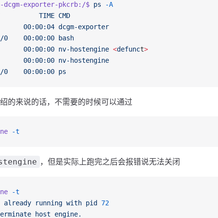
-dcgm-exporter-pkcrb:/$
 ps
 -A
          TIME
 CMD
      00:00:04
 dcgm-exporter
/0
    00:00:00
 bash
      00:00:00
 nv-hostengine
 <
defunc
t
>
      00:00:00
 nv-hostengine
/0
    00:00:00
 ps
绍的来说的话，不需要的时候可以通过
ne
 -t
，但是实际上跑完之后会报错说无法关闭
stengine
ne
 -t
 already
 running
 with
 pid
 72
erminate
 host
 engine.