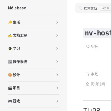
Nólëbase
搜索文档
Skip to content
Sidebar Navigation
☀️ 生活
nv-hos
✍️ 文档工程
标签
🎓 学习
🎛️ 操作系统
字数
🎨 设计
阅读时间
🎬 项目
🎮 游戏
TL;DR