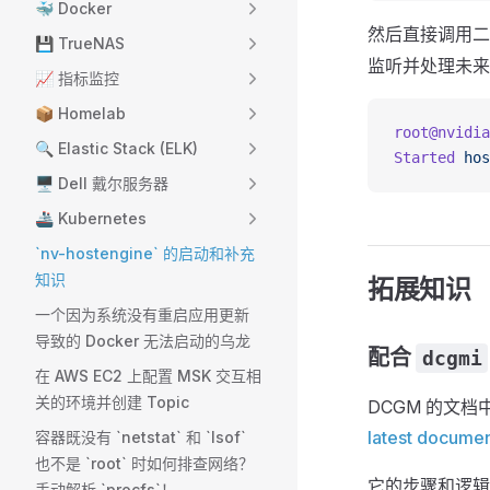
🐳 Docker
然后直接调用
💾 TrueNAS
监听并处理未来
📈 指标监控
📦 Homelab
root@nvidia
🔍 Elastic Stack (ELK)
Started
 hos
🖥 Dell 戴尔服务器
🚢 Kubernetes
`nv-hostengine` 的启动和补充
知识
拓展知识
一个因为系统没有重启应用更新
导致的 Docker 无法启动的乌龙
配合
dcgmi
在 AWS EC2 上配置 MSK 交互相
关的环境并创建 Topic
DCGM 的文
latest documen
容器既没有 `netstat` 和 `lsof`
也不是 `root` 时如何排查网络？
它的步骤和逻辑
手动解析 `procfs`！