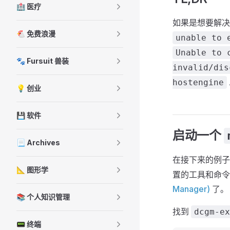
🏥 医疗
如果是想要解
🐔 免费浪漫
unable to 
Unable to 
🐾 Fursuit 兽装
invalid/dis
hostengine
💡 创业
💾 软件
启动一个
📃 Archives
在接下来的例子中
📐 图形学
置的工具和命
Manager)
了。
📚 个人知识管理
找到
dcgm-ex
📟 终端