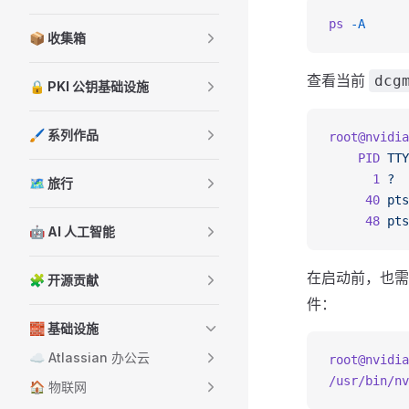
ps
 -A
📦 收集箱
查看当前
dcg
🔒 PKI 公钥基础设施
🖌️ 系列作品
root@nvidia
    PID
 TTY
      1
 ?
  
🗺️ 旅行
     40
 pts
     48
 pts
🤖 AI 人工智能
在启动前，也
🧩 开源贡献
件：
🧱 基础设施
☁️ Atlassian 办公云
root@nvidia
/usr/bin/nv
🏠 物联网