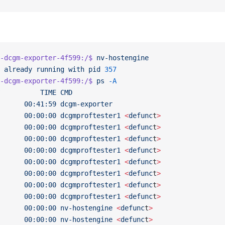
-dcgm-exporter-4f599:/$
 nv-hostengine
 already
 running
 with
 pid
 357
-dcgm-exporter-4f599:/$
 ps
 -A
          TIME
 CMD
      00:41:59
 dcgm-exporter
      00:00:00
 dcgmproftester1
 <
defunc
t
>
      00:00:00
 dcgmproftester1
 <
defunc
t
>
      00:00:00
 dcgmproftester1
 <
defunc
t
>
      00:00:00
 dcgmproftester1
 <
defunc
t
>
      00:00:00
 dcgmproftester1
 <
defunc
t
>
      00:00:00
 dcgmproftester1
 <
defunc
t
>
      00:00:00
 dcgmproftester1
 <
defunc
t
>
      00:00:00
 dcgmproftester1
 <
defunc
t
>
      00:00:00
 nv-hostengine
 <
defunc
t
>
      00:00:00
 nv-hostengine
 <
defunc
t
>