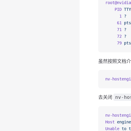
root@nvidia
    PID
 TTY
      1
 ?
  
     61
 pts
     71
 ?
  
     72
 ?
  
     79
 pts
虽然按照文档介
nv-hostengi
去关闭
nv-ho
nv-hostengi
Host
 engine
Unable
 to
 t