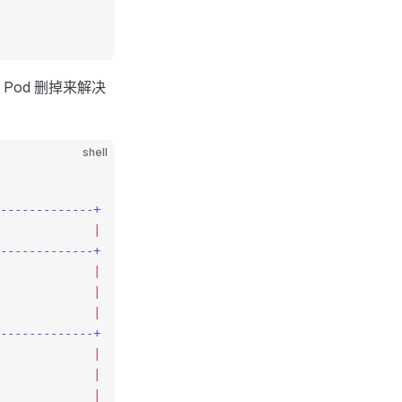
 Pod 删掉来解决
shell
-------------+
             |
-------------+
             |
             |
             |
-------------+
             |
             |
             |