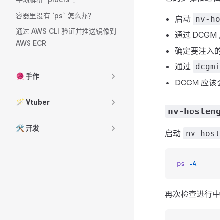
容器里没有 `ps` 怎么办？
启动
nv-ho
通过 AWS CLI 验证并推送镜像到
通过 DCGM
AWS ECR
确定要注入的
通过
dcgmi
🧶 手作
DCGM 应
🪄 Vtuber
nv-hosten
🛠️ 开发
启动
nv-host
ps
 -A
再次检查进行