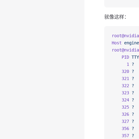
就像这样：
root@nvidia
Host
 engine
root@nvidia
    PID
 TTY
      1
 ?
  
    320
 ?
  
    321
 ?
  
    322
 ?
  
    323
 ?
  
    324
 ?
  
    325
 ?
  
    326
 ?
  
    327
 ?
  
    356
 ?
  
    357
 ?
  