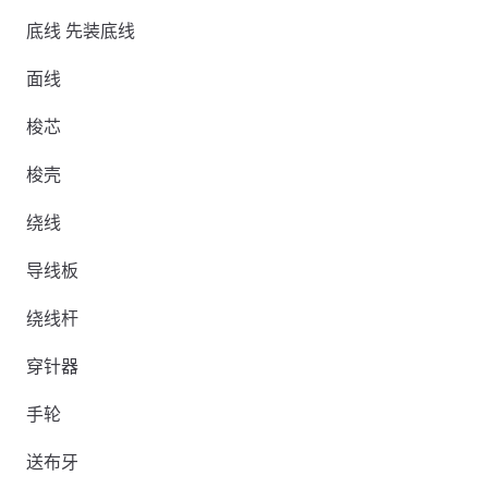
底线 先装底线
面线
梭芯
梭壳
绕线
导线板
绕线杆
穿针器
手轮
送布牙