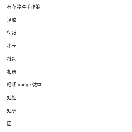
棉花娃娃手作娘
滴胶
衍纸
小卡
缝纫
相册
吧唧 badge 徽章
娃娃
娃衣
团