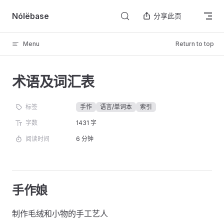
Skip to content
Nólëbase
分享此页
Menu
Return to top
术语及词汇表
标签
手作
语言/单词本
索引
字数
1431 字
阅读时间
6 分钟
手作娘
制作毛绒和小物的手工艺人