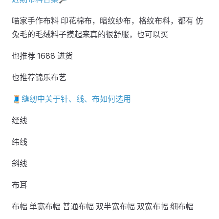
喵家手作布料 印花棉布，暗纹纱布，格纹布料，都有 仿
兔毛的毛绒料子摸起来真的很舒服，也可以买
也推荐 1688 进货
也推荐锦乐布艺
🧵缝纫中关于针、线、布如何选用
经线
纬线
斜线
布耳
布幅 单宽布幅 普通布幅 双半宽布幅 双宽布幅 细布幅