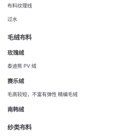
布料纹理线
过水
毛绒布料
玫瑰绒
泰迪熊 PV 绒
赛乐绒
毛高较短，不富有弹性 精编毛绒
南韩绒
纱类布料