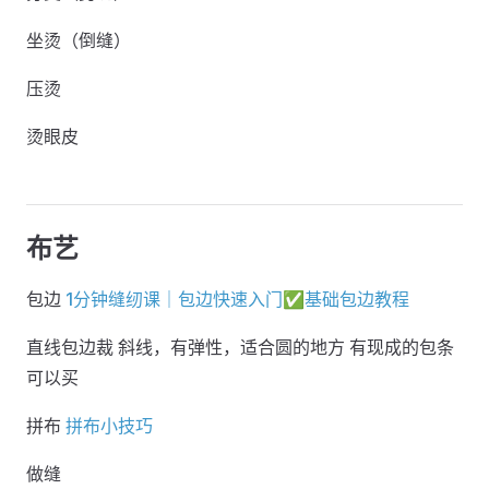
坐烫（倒缝）
压烫
烫眼皮
布艺
包边
1分钟缝纫课｜包边快速入门✅基础包边教程
直线包边裁 斜线，有弹性，适合圆的地方 有现成的包条
可以买
拼布
拼布小技巧
做缝