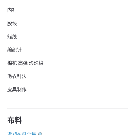
内衬
股线
蜡线
编织针
棉花 高弹 珍珠棉
毛衣针法
皮具制作
布料
近期布料合集🔎