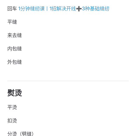
回车
1分钟缝纫课丨1招解决开线➕3种基础缝纫
平缝
来去缝
内包缝
外包缝
熨烫
平烫
扣烫
分烫（劈缝）