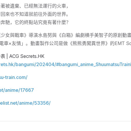
坐著被遺棄、已經無法運行的火車，
著回來也不知道就前往外面的世界。
始奔馳，它的終點站究竟有著什麼？
《少女與戰車》導演水島努與《白箱》編劇横手美智子的原創動
電車×友情」。動畫製作公司是做《熊熊勇闖異世界》的EMT Squ
| ACG Secrets.HK
crets.hk/bangumi/202404/#bangumi_anime_ShuumatsuTrai
su-train.com/
net/anime/17667
elist.net/anime/53356/