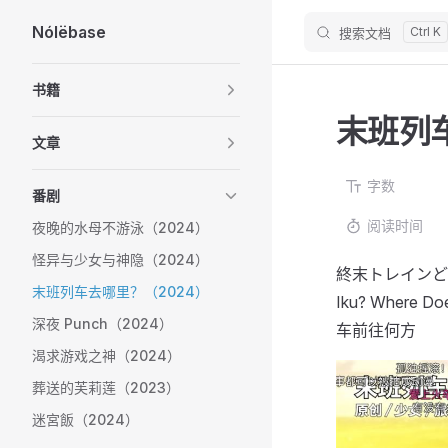
Nólëbase
搜索文档
Skip to content
Sidebar Navigation
书籍
末班列车
文章
字数
番剧
阅读时间
夜晚的水母不游泳（2024）
怪异与少女与神隐（2024）
終末トレインどこへ
末班列车去哪里？（2024）
Iku? Where
深夜 Punch（2024）
车前往何方
渴求游戏之神（2024）
葬送的芙莉莲（2023）
迷宮飯（2024）