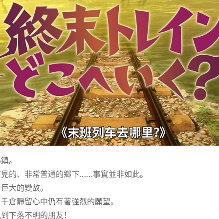
小鎮。
可見的、非常普通的鄉下……事實並非如此。
了巨大的變故。
，千倉靜留心中仍有著強烈的願望。
見到下落不明的朋友！