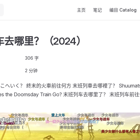
Main Navigation
主页
笔记
编目 Catalog
去哪里？（2024）
306 字
2 分钟
いく？ 終末的火車前往何方 末班列車去哪裡了？ Shuumatsu Tr
 Does the Doomsday Train Go? 末班列车去哪里了？ 末班列